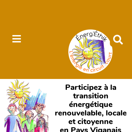
R
e
c
h
e
Participez à la
r
transition
c
énergétique
h
renouvelable, locale
e
et citoyenne
r
en Pays Viganais